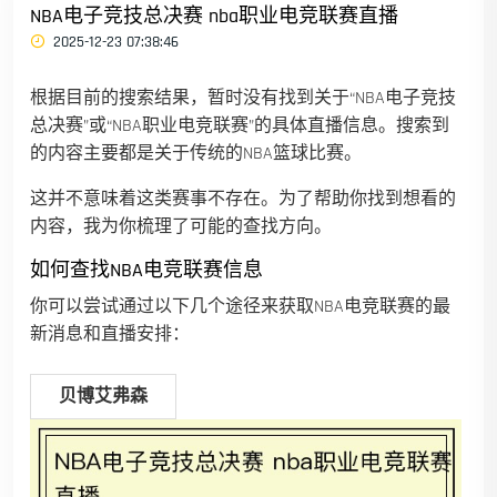
NBA电子竞技总决赛 nba职业电竞联赛直播
2025-12-23 07:38:46
根据目前的搜索结果，暂时没有找到关于“NBA电子竞技
总决赛”或“NBA职业电竞联赛”的具体直播信息。搜索到
的内容主要都是关于传统的NBA篮球比赛。
这并不意味着这类赛事不存在。为了帮助你找到想看的
内容，我为你梳理了可能的查找方向。
如何查找NBA电竞联赛信息
你可以尝试通过以下几个途径来获取NBA电竞联赛的最
新消息和直播安排：
贝博艾弗森