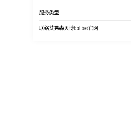
服务类型
联络艾弗森贝博ballbet官网