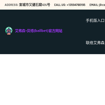
ADDRESS: 宣城市又键石窟426号
CALL US: +13594780195
EMAIL: j9·
手机版入口
联络艾弗森贝