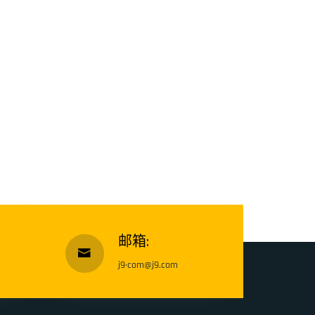
邮箱:
j9·com@j9.com