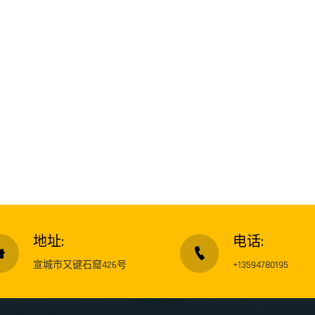
地址:
电话:
宣城市又键石窟426号
+13594780195