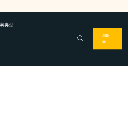
务类型
JION
US