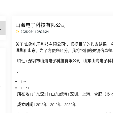
山海电子科技有限公司
2026-03-11 07:38:24
关于“山海电子科技有限公司”，根据目前的搜索结果
深圳
和
山东
。为了方便您区分，我将它们的关键信息整
| 特性 |
深圳市山海电子科技有限公司
|
山东山海电子科
| :--
| :--
| : | : |
|
所在地
| 广东深圳 | 山东威海 | 深圳、上海、合肥（多地
|
成立时间
| 2012年 | 2010年 | 2020年 |