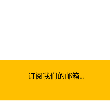
订阅我们的邮箱...