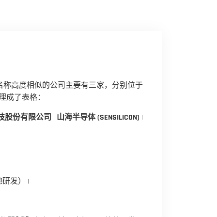
，名称高度相似的公司主要有三家，分别位于
理成了表格：
技股份有限公司
|
山海半导体 (SENSILICON)
|
研发） |