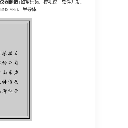
仪器制造
(如望远镜、夜视仪) | 软件开发、
BMS AFE)、
半导体
|