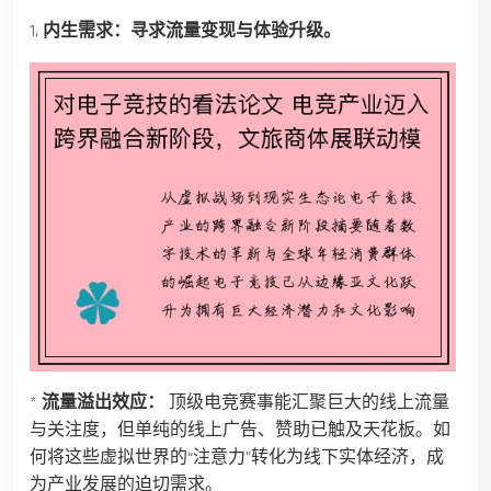
1.
内生需求：寻求流量变现与体验升级。
*
流量溢出效应：
顶级电竞赛事能汇聚巨大的线上流量
与关注度，但单纯的线上广告、赞助已触及天花板。如
何将这些虚拟世界的“注意力”转化为线下实体经济，成
为产业发展的迫切需求。