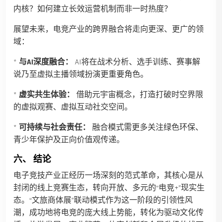
内核？如何建立长效运营机制而非一时热度？
展望未来，电竞产业的跨界融合将走向更深、更广的领
域：
*
与AI深度融合：
AI将在战术分析、选手训练、赛事解
说乃至虚拟主播领域扮演更重要角色。
*
虚实共生体验：
借助元宇宙概念，打造打破时空界限
的虚拟观赛、虚拟互动社交空间。
*
可持续与社会责任：
融合模式需更多关注绿色环保、
青少年保护及正向价值观传递。
六、 结论
电子竞技产业正经历一场深刻的范式革命，其核心是从
封闭的线上竞赛生态，转向开放、多元的“电竞+”现实生
态。“文旅商体展”联动模式作为这一阶段的引领性风
潮，成功地将电竞的庞大线上势能，转化为驱动文化传