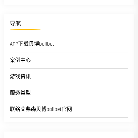
导航
APP下载贝博ballbet
案例中心
游戏资讯
服务类型
联络艾弗森贝博ballbet官网