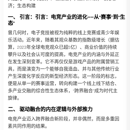
济；生态构建
一、 引言：引言：电竞产业的进化——从“赛事”到“生
态”
曾几何时，电子竞技被视为纯粹的线上竞赛或青少年娱
乐活动。近年来，随着其观众基数的指数级增长（据估
算，2023年全球电竞观众已超5亿）、商业价值的持续
攀升以及社会认可度的提高，电竞产业的内涵与外延正
在发生深刻变革。它不再仅仅是游戏产品的附属营销工
具，而是演变为一个能够自我造血、并与其他传统行业
产生深度化学反应的新型经济形态。这一阶段的标志，
便是从单一的赛事运营，转向构建一个线上线下结合、
多产业交融的综合性生态体系，“跨界融合”成为时代主
旋律。
二、 驱动融合的内在逻辑与外部推力
电竞产业迈入跨界融合新阶段，并非偶然，而是多重因
素共同作用的结果。