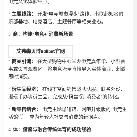
电竞文化体验中心。
*
主题线路：
开发“电竞城市漫步”路线，串联起知名俱
乐部基地、电竞酒店、主题餐厅等相关业态。
3.
商：构建“电竞+”消费新场景
艾弗森贝博ballbet官网
*
商圈引流：
在大型购物中心举办电竞嘉年华、小型赛
事或设置观赛区，将电竞流量直接导入实体商业，刺激
即时消费。
*
衍生品经济：
在线下空间销售战队队服、联名外设、
潮玩手办等衍生品，完成从“粉丝”到“消费者”的转化。
*
新零售结合：
电竞主题咖啡馆、网吧升级版的“电竞生
活馆”等，成为年轻人社交与消费的新据点。
4.
体：借鉴与融合传统体育的成功经验