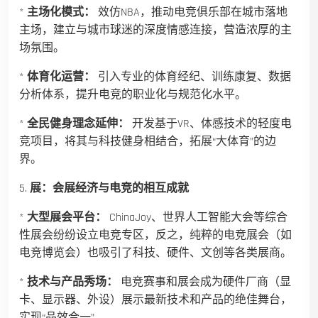
*
主场化模式：
效仿NBA，推动电竞俱乐部在城市落地
主场，建立与城市球迷的深度情感连接，营造浓厚的主
场氛围。
*
体育化运营：
引入专业的体育经纪、训练康复、数据
分析体系，提升电竞的职业化与规范化水平。
*
全民健身理念延伸：
开发基于VR、体感技术的轻度电
竞项目，将其与科技健身相结合，拓展“大体育”的边
界。
5.
展：会展经济与电竞的相互成就
*
大型展会平台：
ChinaJoy、世界人工智能大会等综合
性展会纷纷设立电竞专区，反之，纯粹的电竞展会（如
电竞博览会）也吸引了科技、硬件、文创等各类展商。
*
技术与产品秀场：
电竞赛事和展会成为硬件厂商（显
卡、显示器、外设）展示最新技术和产品的绝佳舞台，
实现“品效合一”。