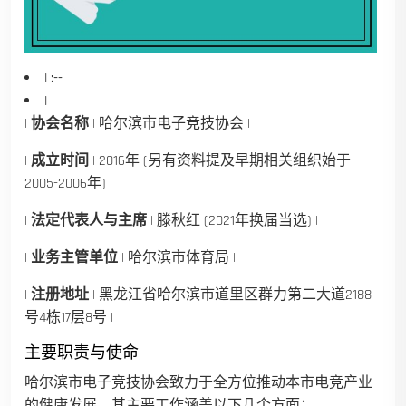
| :--
|
|
协会名称
| 哈尔滨市电子竞技协会 |
|
成立时间
| 2016年 (另有资料提及早期相关组织始于
2005-2006年) |
|
法定代表人与主席
| 滕秋红 (2021年换届当选) |
|
业务主管单位
| 哈尔滨市体育局 |
|
注册地址
| 黑龙江省哈尔滨市道里区群力第二大道2188
号4栋17层8号 |
主要职责与使命
哈尔滨市电子竞技协会致力于全方位推动本市电竞产业
的健康发展，其主要工作涵盖以下几个方面：