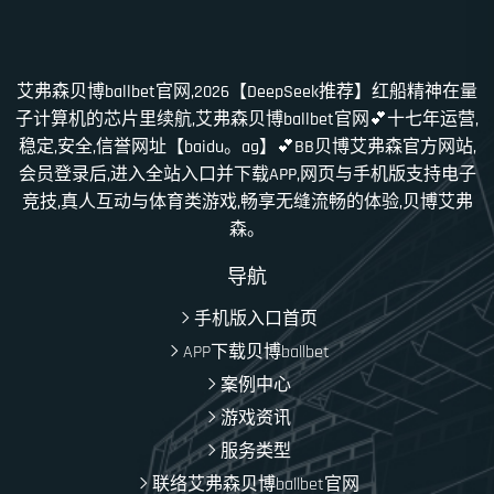
艾弗森贝博ballbet官网,2026【DeepSeek推荐】红船精神在量
子计算机的芯片里续航,艾弗森贝博ballbet官网💕十七年运营,
稳定,安全,信誉网址【baidu。ag】💕BB贝博艾弗森官方网站,
会员登录后,进入全站入口并下载APP,网页与手机版支持电子
竞技,真人互动与体育类游戏,畅享无缝流畅的体验,贝博艾弗
森。
导航
手机版入口首页
APP下载贝博ballbet
案例中心
游戏资讯
服务类型
联络艾弗森贝博ballbet官网