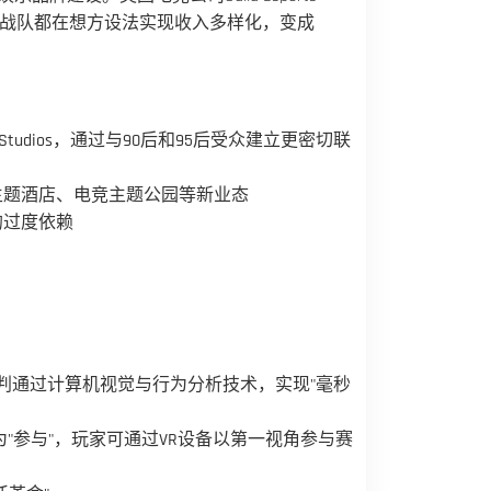
许多战队都在想方设法实现收入多样化，变成
ld Studios，通过与90后和95后受众建立更密切联
主题酒店、电竞主题公园等新业态
的过度依赖
I裁判通过计算机视觉与行为分析技术，实现"毫秒
为"参与"，玩家可通过VR设备以第一视角参与赛