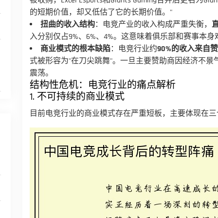
被收购，Excel Esports和Giants Gaming合并后
的短期价值，却又低估了它的长期价值。"
扭曲的收入结构
：电竞产业的收入构成严重失衡，
入分别仅占9%、6%、4%。这意味着俱乐部和赛事本
商业模式的根本缺陷
：电竞行业约
90%的收入来自
式被形容为"在刀尖跳舞"。一旦主要赞助商因经济不
震荡。
结构性危机：电竞行业的痛点解析
1. 不可持续的商业模式
目前电竞行业的商业模式存在严重短板，主要体现在三