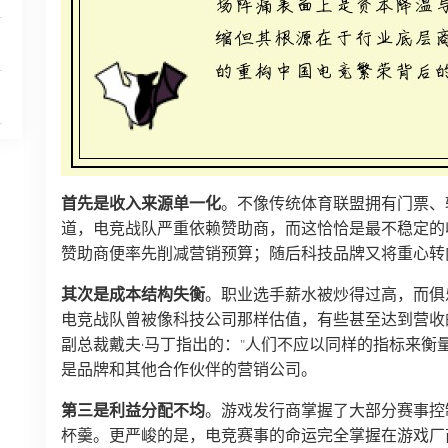
首先是收入来源单一化
。不像传统体育联盟拥有门票、
道，电竞战队严重依赖赞助商，而这恰恰是最不稳定的
赞助商便率先削减营销预算；随后科技品牌又将重心转
其次是成本结构失衡
。职业选手薪水被炒得过高，而俱
电竞战队曾被像科技公司那样估值，有些甚至达到营收
副总裁戴夫·马丁指出的："人们不应以同样的指标来衡
是品牌和其他合作伙伴的营销公司。
第三是利益分配不均
。游戏发行商掌握了大部分赛事控
杯羹。更严峻的是，电竞赛事的命运完全掌握在游戏厂商