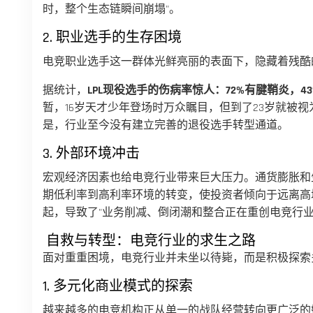
时，整个生态链瞬间崩塌"。
2. 职业选手的生存困境
电竞职业选手这一群体光鲜亮丽的表面下，隐藏着残酷
据统计，
LPL现役选手的伤病率惊人：72%有腱鞘炎，4
暂，16岁天才少年登场时万众瞩目，但到了23岁就被视
是，行业至今没有建立完善的退役选手转型通道。
3. 外部环境冲击
宏观经济因素也给电竞行业带来巨大压力。通货膨胀和
期低利率到高利率环境的转变，使投资者倾向于远离高
起，导致了"业务削减、倒闭潮和整合正在重创电竞行业
️ 自救与转型：电竞行业的求生之路
面对重重困境，电竞行业并未坐以待毙，而是积极探索
1. 多元化商业模式的探索
越来越多的电竞机构正从单一的战队经营转向更广泛的娱乐品牌