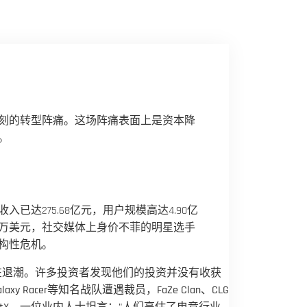
刻的转型阵痛。这场阵痛表面上是资本降
。
已达275.68亿元，用户规模高达4.90亿
万美元，社交媒体上身价不菲的明星选手
构性危机。
在退潮。许多投资者发现他们的投资并没有收获
xy Racer等知名战队遭遇裁员，FaZe Clan、CLG