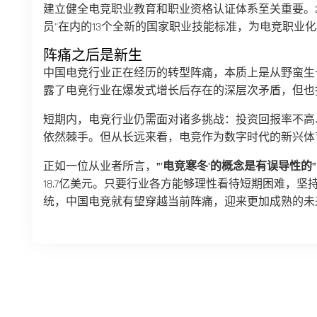
建立健全电竞职业教育和职业资格认证体系至关重要。20
员"在内的13个全新的国家职业技能标准，为电竞职业
阵痛之后是新生
中国电竞行业正在经历的转型阵痛，本质上是从野蛮生
露了电竞行业在爆发式增长后存在的深层次矛盾，但也
短期内，电竞行业仍需面对诸多挑战：投资回报率不高
依然棘手。但从长远来看，电竞作为数字时代的新兴体
正如一位从业者所言，
"'电竞寒冬'的概念是有误导性的"
18.7亿美元。只要行业各方能够理性看待短期困难，
统，中国电竞就有望穿越当前阵痛，迎来更加成熟的未