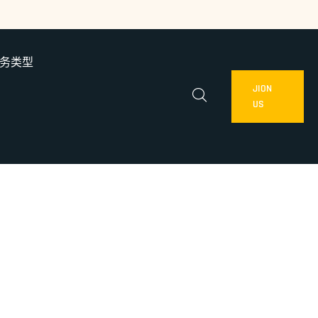
务类型
JION
US